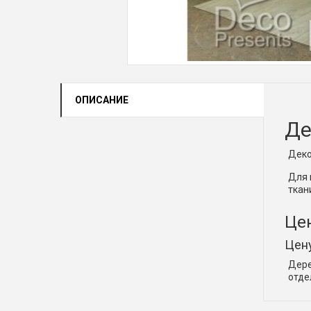
ОПИСАНИЕ
Де
Деко
Для 
ткан
Цен
Цену
Дере
отде