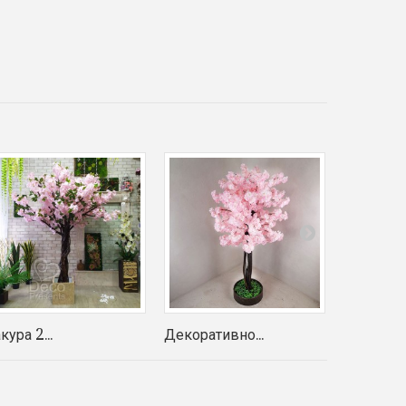
кура 2...
Декоративно...
Дерево...