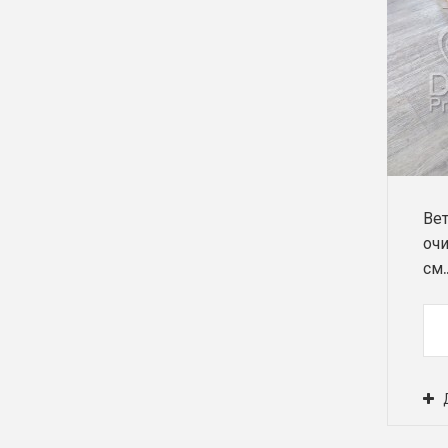
Ве
оч
см..