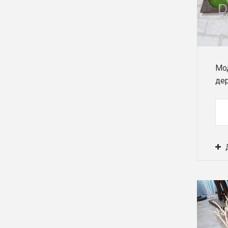
Мо
де