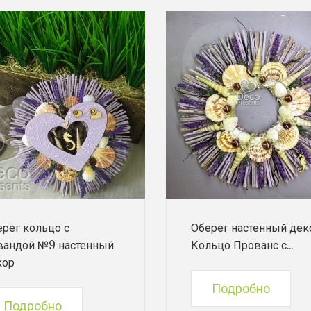
рег кольцо с
Оберег настенный дек
вандой №9 настенный
Кольцо Прованс с...
кор
Подробно
Подробно