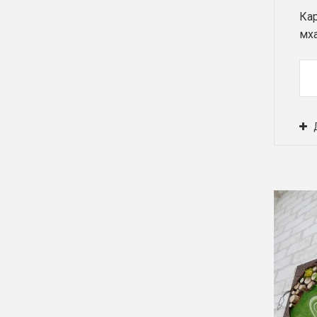
Кар
мха