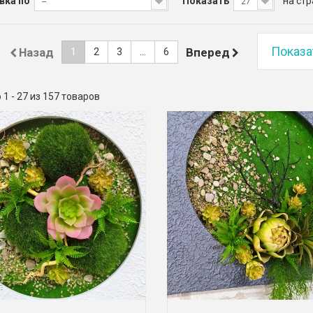
вка по
Показать
на ст
--
27
Показа
Назад
Вперед
1
2
3
...
6
 1 - 27 из 157 товаров