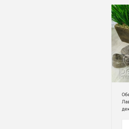
Обе
Ла
де