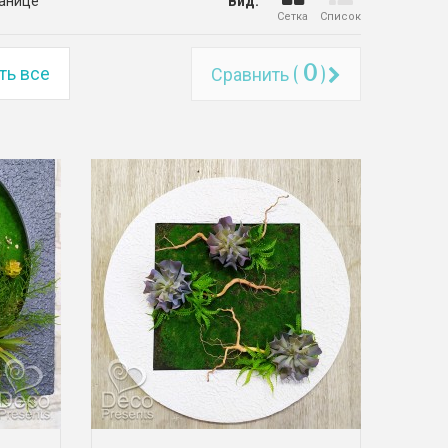
ранице
Вид:
Сетка
Список
0
ть все
Сравнить (
)