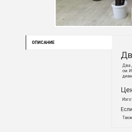
ОПИСАНИЕ
Дв
Два 
см. 
диам
Цен
Изго
Если
Такж