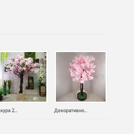
кура 2...
Декоративно...
Дерево...