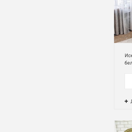
Ис
бел