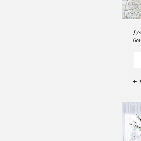
Де
бон