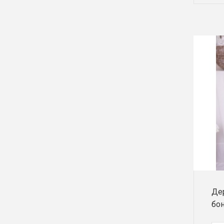
Дер
бон