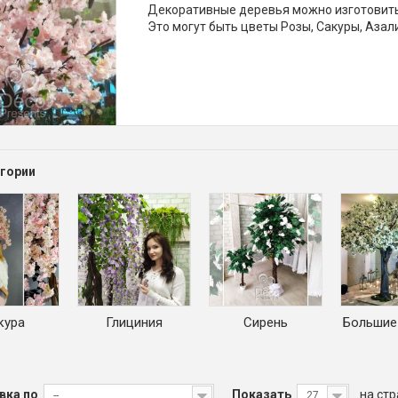
Декоративные деревья можно изготовить 
Это могут быть цветы Розы, Сакуры, Азали
гории
кура
Глициния
Сирень
Большие
вка по
Показать
на ст
--
27