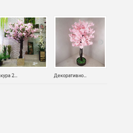
кура 2...
Декоративно...
Дерево...