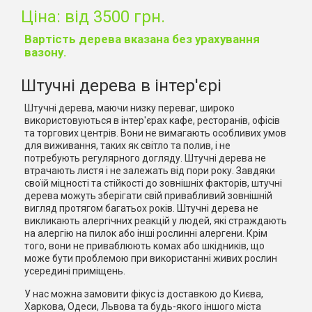
Ціна: від 3500 грн.
Вартість дерева вказана без урахування
вазону.
Штучні дерева в інтер'єрі
Штучні дерева, маючи низку переваг, широко
використовуються в інтер'єрах кафе, ресторанів, офісів
та торгових центрів. Вони не вимагають особливих умов
для виживання, таких як світло та полив, і не
потребують регулярного догляду. Штучні дерева не
втрачають листя і не залежать від пори року. Завдяки
своїй міцності та стійкості до зовнішніх факторів, штучні
дерева можуть зберігати свій привабливий зовнішній
вигляд протягом багатьох років. Штучні дерева не
викликають алергічних реакцій у людей, які страждають
на алергію на пилок або інші рослинні алергени. Крім
того, вони не приваблюють комах або шкідників, що
може бути проблемою при використанні живих рослин
усередині приміщень.
У нас можна замовити фікус із доставкою до Києва,
Харкова, Одеси, Львова та будь-якого іншого міста