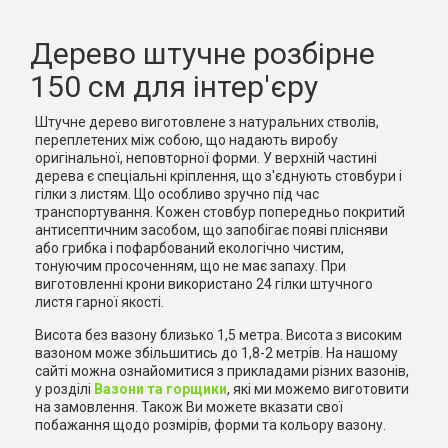
Дерево штучне розбірне
150 см для інтер'єру
Штучне дерево виготовлене з натуральних стволів,
переплетених між собою, що надають виробу
оригінальної, неповторної форми. У верхній частині
дерева є спеціальні кріплення, що з'єднують стовбури і
гілки з листям. Що особливо зручно під час
транспортування. Кожен стовбур попередньо покритий
антисептичним засобом, що запобігає появі плісняви
або грибка і пофарбований екологічно чистим,
тонуючим просоченням, що не має запаху. При
виготовленні крони використано 24 гілки штучного
листя гарної якості.
Висота без вазону близько 1,5 метра. Висота з високим
вазоном може збільшитись до 1,8-2 метрів. На нашому
сайті можна ознайомитися з прикладами різних вазонів,
у розділі
Вазони та горщики
, які ми можемо виготовити
на замовлення. Також Ви можете вказати свої
побажання щодо розмірів, форми та кольору вазону.