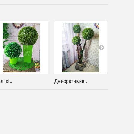
лі зі...
Декоративне...
Самшит...