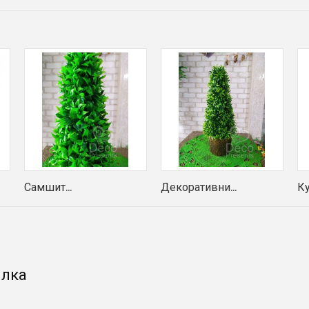
Самшит...
Декоративни...
Ку
илка