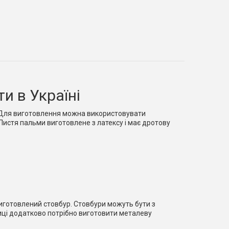
и в Україні
. Для виготовлення можна використовувати
 Листя пальми виготовлене з латексу і має дротову
 виготовлений стовбур. Стовбури можуть бути з
иці додатково потрібно виготовити металеву