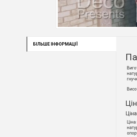
БІЛЬШЕ ІНФОРМАЦІЇ
Па
Виго
нату
гнуч
Висо
Цін
Ціна
Ціна
нату
опор