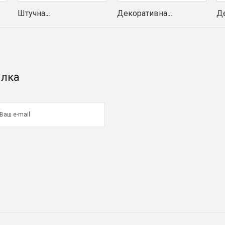
Штучна...
Декоративна...
Де
илка