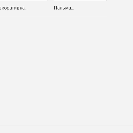
коративна...
Пальма...
Монстера.