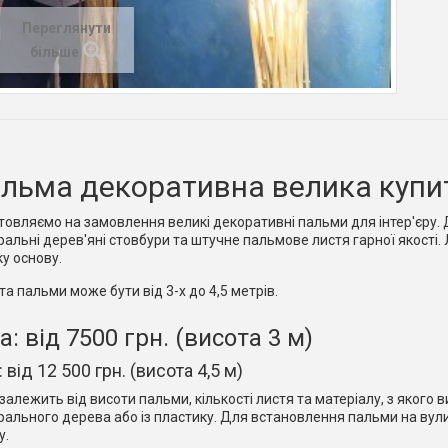
Переглянути
більше
льма декоративна велика купит
товляємо на замовлення великі декоративні пальми для інтер'єру
ральні дерев'яні стовбури та штучне пальмове листя гарної якості.
ку основу.
та пальми може бути від 3-х до 4,5 метрів.
а: від 7500 грн. (висота 3 м)
: від 12 500 грн. (висота 4,5 м)
 залежить від висоти пальми, кількості листя та матеріалу, з якого
рального дерева або із пластику. Для встановлення пальми на вул
у.