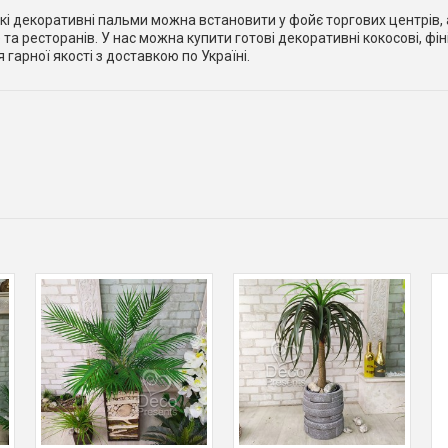
кі декоративні пальми можна встановити у фойє торгових центрів, ак
 та ресторанів. У нас можна купити готові декоративні кокосові, фі
 гарної якості з доставкою по Україні.