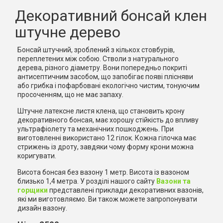
Декоративний бонсай клен
штучне дерево
Бонсай штучний, зроблений з кількох стовбурів,
переплетених між собою. Стволи з натурального
дерева, різного діаметру. Вони попередньо покриті
антисептичним засобом, що запобігає появі плісняви
або грибка і пофарбовані екологічно чистим, тонуючим
просоченням, що не має запаху.
Штучне латексне листя клена, що становить крону
декоративного бонсая, має хорошу стійкість до впливу
ультрафіолету та механічних пошкоджень. При
виготовленні використано 12 гілок. Кожна гілочка має
стрижень із дроту, завдяки чому форму крони можна
коригувати.
Висота бонсая без вазону 1 метр. Висота із вазоном
близько 1,4 метра. У розділі нашого сайту
Вазони та
горщики
представлені приклади декоративних вазонів,
які ми виготовляємо. Ви також можете запропонувати
дизайн вазону.