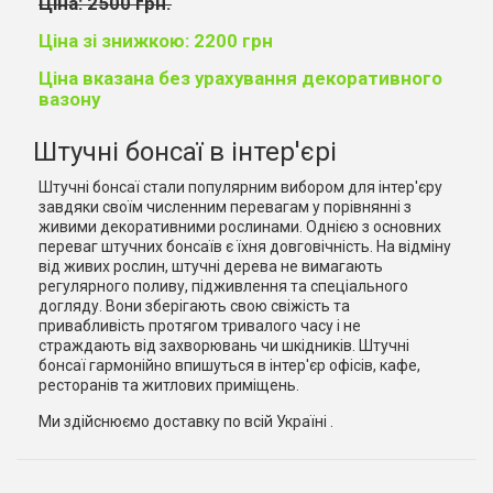
Ціна: 2500 грн.
Ціна зі знижкою: 2200 грн
Ціна вказана без урахування декоративного
вазону
Штучні бонсаї в інтер'єрі
Штучні бонсаї стали популярним вибором для інтер'єру
завдяки своїм численним перевагам у порівнянні з
живими декоративними рослинами. Однією з основних
переваг штучних бонсаїв є їхня довговічність. На відміну
від живих рослин, штучні дерева не вимагають
регулярного поливу, підживлення та спеціального
догляду. Вони зберігають свою свіжість та
привабливість протягом тривалого часу і не
страждають від захворювань чи шкідників. Штучні
бонсаї гармонійно впишуться в інтер'єр офісів, кафе,
ресторанів та житлових приміщень.
Ми здійснюємо доставку по всій Україні .