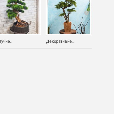
учне...
Декоративне...
Бонсай...