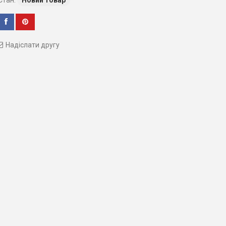
Стан:
Новий товар
Надіслати другу