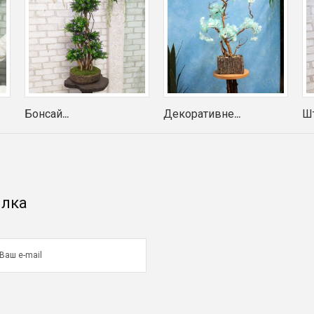
Бонсай...
Декоративне...
Шт
илка