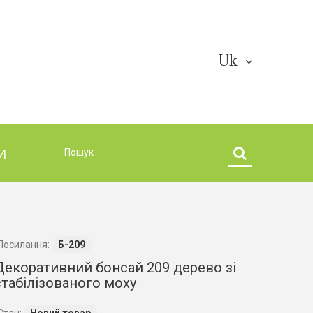
Uk
И
Посилання:
Б-209
Декоративний бонсай 209 дерево зі
стабілізованого моху