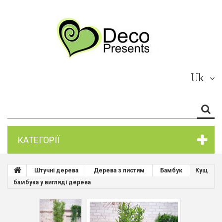
Uk
КАТЕГОРІЇ
Штучні дерева
Дерева з листям
Бамбук
Кущ
бамбука у вигляді дерева